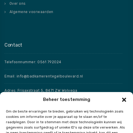
Over ons
Algemene voorwaarden
Contact
Telefoonnummer: 0561 792024
Email: info@badkamerentegelboulevard.nl
Adres: Frisaxstraat 5, 8471 ZW Wolvega
Beheer toestemming
Openingstijden
Om de beste ervaringen te bieden, gebruiken wij technologieën zoals
cookies om informatie over je apparaat op te slaan en/of te
Speciale openingstijden
raadplegen. Door in te stemmen met deze technologieën kunnen wij
gegevens zoals surfgedrag of unieke ID's op deze site verwerken. Als
je geen toestemming geeft of je toestemming intrekt, kan dit een