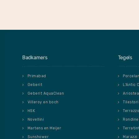
Badkamers
Tegels
Primabad
Porcela
Geberit
L’Antic 
Geberit AquaClean
Ariostea
Villeroy en boch
Tilestor
HSK
Terrazz
Novellini
Rondine
Martens en Meijer
Terratin
Sunshower
Marazzi