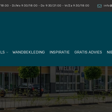
18:00 - Di/Wo 9:30/18:00 - Do 9:30/21:00 - Vr/Za 9:30/18:00
info@
LS
WANDBEKLEDING
INSPIRATIE
GRATIS ADVIES
NI