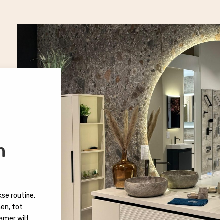
n
kse routine.
nen, tot
kamer wilt