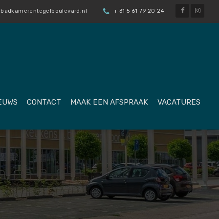
badkamerentegelboulevard.nl
+ 31 5 61 79 20 24
EUWS
CONTACT
MAAK EEN AFSPRAAK
VACATURES