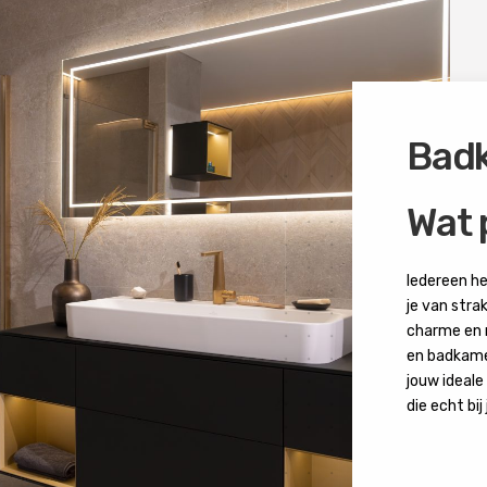
Badk
Wat 
Iedereen he
je van strak
charme en 
en badkamer
jouw ideal
die echt bij