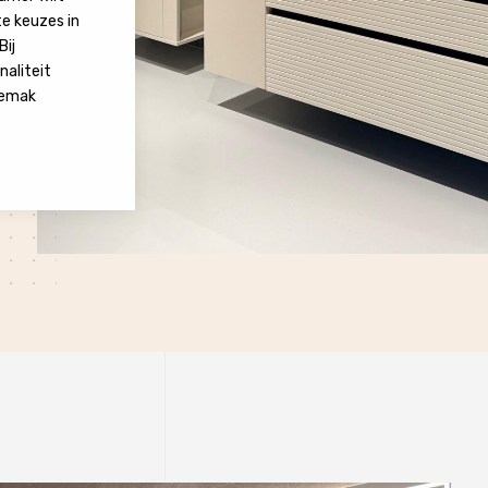
te keuzes in
Bij
aliteit
gemak