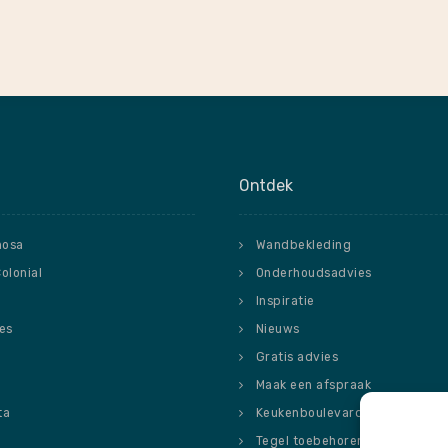
Ontdek
nosa
Wandbekleding
Colonial
Onderhoudsadvies
Inspiratie
ies
Nieuws
o
Gratis advies
Maak een afspraak
ta
Keukenboulevard
Tegel toebehoren