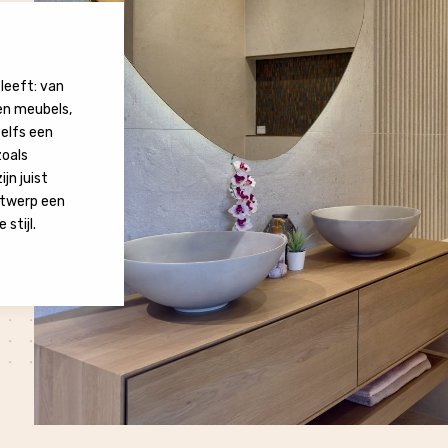
leeft: van
en meubels,
zelfs een
zoals
jn juist
ntwerp een
stijl.