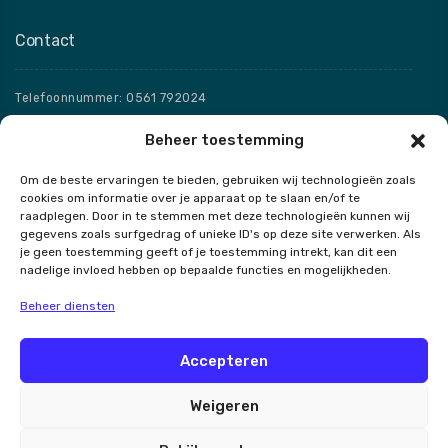
Contact
Telefoonnummer: 0561 792024
Beheer toestemming
Email: info@badkamerentegelboulevard.nl
Om de beste ervaringen te bieden, gebruiken wij technologieën zoals
Adres: Frisaxstraat 5, 8471 ZW Wolvega
cookies om informatie over je apparaat op te slaan en/of te
raadplegen. Door in te stemmen met deze technologieën kunnen wij
gegevens zoals surfgedrag of unieke ID's op deze site verwerken. Als
Openingstijden
je geen toestemming geeft of je toestemming intrekt, kan dit een
nadelige invloed hebben op bepaalde functies en mogelijkheden.
Speciale openingstijden
Beheer diensten
Accepteren
Contact
Weigeren