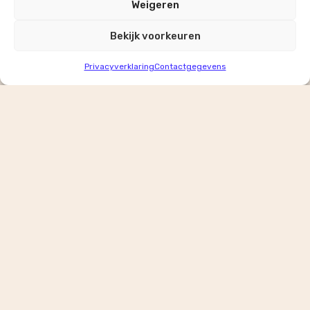
Weigeren
Bekijk voorkeuren
Privacyverklaring
Contactgegevens
Terratinta is een pionier op het gebied van Noord-
Europees keramisch design en wordt geprezen om haar
hoge kwaliteit. Het merk speelt in op de groeiende Nordic
trend met een collectie van koele, minimalistische
tegels die gemakkelijk toepasbaar zijn in diverse
interieurstijlen. Perfect voor wie houdt van eenvoud en