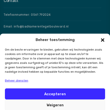
Contact
Telefoonnummer: 0561 792024
Email: info@badkamerentegelboulevard.nl
Adres: Frisaxstraat 5, 8471 ZW Wolvega
Beheer toestemming
Om de beste ervaringen te bieden, gebruiken wij technologieën zoals
Openingstijden
cookies om informatie over je apparaat op te slaan en/of te
raadplegen. Door in te stemmen met deze technologieën kunnen wij
Speciale openingstijden
gegevens zoals surfgedrag of unieke ID's op deze site verwerken. Als
je geen toestemming geeft of je toestemming intrekt, kan dit een
nadelige invloed hebben op bepaalde functies en mogelijkheden.
Beheer diensten
Contact
Accepteren
Weigeren