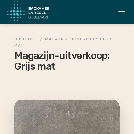
Togg
navi
COLLECTIE
/
MAGAZIJN-UITVERKOOP: GRIJS
MAT
Magazijn-uitverkoop:
Grijs mat