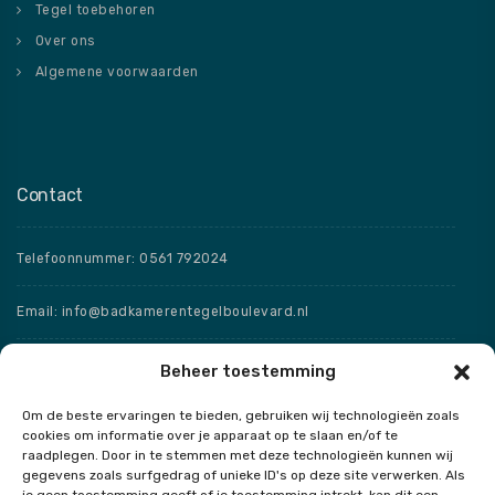
Tegel toebehoren
Over ons
Algemene voorwaarden
Contact
Telefoonnummer: 0561 792024
Email: info@badkamerentegelboulevard.nl
Adres: Frisaxstraat 5, 8471 ZW Wolvega
Beheer toestemming
Om de beste ervaringen te bieden, gebruiken wij technologieën zoals
Openingstijden
cookies om informatie over je apparaat op te slaan en/of te
raadplegen. Door in te stemmen met deze technologieën kunnen wij
Speciale openingstijden
gegevens zoals surfgedrag of unieke ID's op deze site verwerken. Als