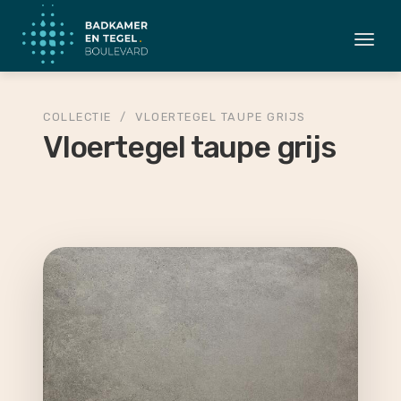
Togg
navi
COLLECTIE
/
VLOERTEGEL TAUPE GRIJS
Vloertegel taupe grijs