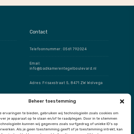
Contact
Telefoonnummer: 0561 792024
Email:
info@badkamerentegelboulevard.nl
Adres: Frisaxstraat 5, 8471 ZW Wolvega
Openingstijden
Beheer toestemming
Speciale openingstijden
 ervaringen te bieden, gebruiken wij technologieën zoals cookies om
over je apparaat op te slaan en/of te raadplegen. Door in te stemmen
chnologieën kunnen wij gegevens zoals surfgedrag of unieke ID's op
erwerken. Als je geen toestemming geeft of je toestemming intrekt, kan