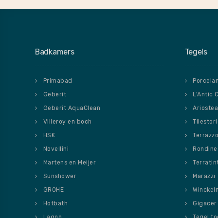
Badkamers
Tegels
Primabad
Porcela
Geberit
L’Antic 
Geberit AquaClean
Ariostea
Villeroy en boch
Tilestor
HSK
Terrazz
Novellini
Rondine
Martens en Meijer
Terratin
Sunshower
Marazzi
GROHE
Winckel
Hotbath
Gigacer
Lagoo
Tegel t