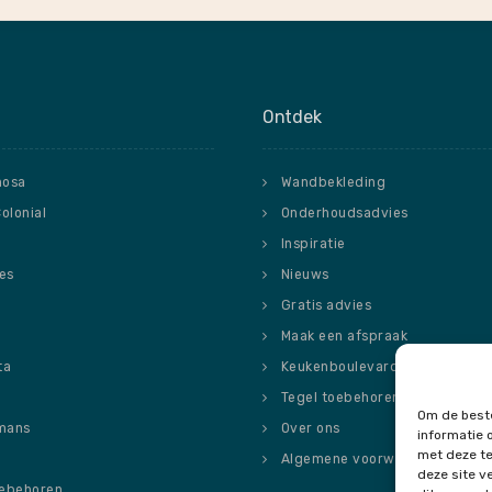
Ontdek
nosa
Wandbekleding
Colonial
Onderhoudsadvies
Inspiratie
ies
Nieuws
o
Gratis advies
Maak een afspraak
ta
Keukenboulevard
Tegel toebehoren
Om de beste
mans
Over ons
informatie 
met deze te
Algemene voorwaarden
deze site v
oebehoren