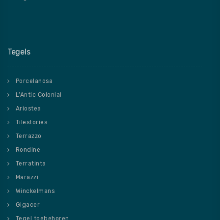
Tegels
Porcelanosa
L’Antic Colonial
Ariostea
Tilestories
Terrazzo
Rondine
Terratinta
Marazzi
Winckelmans
Gigacer
Tegel toebehoren