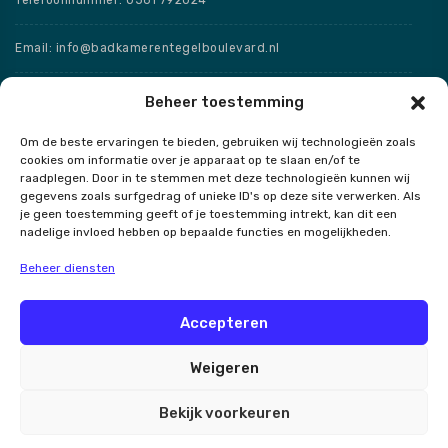
Email: info@badkamerentegelboulevard.nl
Adres: Frisaxstraat 5, 8471 ZW Wolvega
Beheer toestemming
Om de beste ervaringen te bieden, gebruiken wij technologieën zoals
Openingstijden
cookies om informatie over je apparaat op te slaan en/of te
raadplegen. Door in te stemmen met deze technologieën kunnen wij
Speciale openingstijden
gegevens zoals surfgedrag of unieke ID's op deze site verwerken. Als
je geen toestemming geeft of je toestemming intrekt, kan dit een
nadelige invloed hebben op bepaalde functies en mogelijkheden.
Beheer diensten
Contact
Accepteren
Weigeren
Badkamer en Tegel Boulevard
Bekijk voorkeuren
Alle rechten voorbehouden 2026.