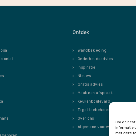
Ontdek
nosa
Wandbekleding
Colonial
Onderhoudsadvies
Inspiratie
ies
Nieuws
o
Gratis advies
Maak een afspraak
ta
Keukenboulevard
Tegel toebehoren
mans
Over ons
Om de beste
Algemene voorwaarden
informatie 
met deze te
oebehoren