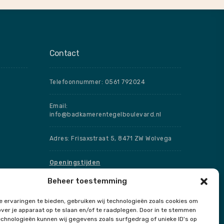
Contact
Telefoonnummer: 0561 792024
Email:
info@badkamerentegelboulevard.nl
Adres: Frisaxstraat 5, 8471 ZW Wolvega
Openingstijden
Beheer toestemming
Speciale openingstijden
 ervaringen te bieden, gebruiken wij technologieën zoals cookies om
over je apparaat op te slaan en/of te raadplegen. Door in te stemmen
chnologieën kunnen wij gegevens zoals surfgedrag of unieke ID's op