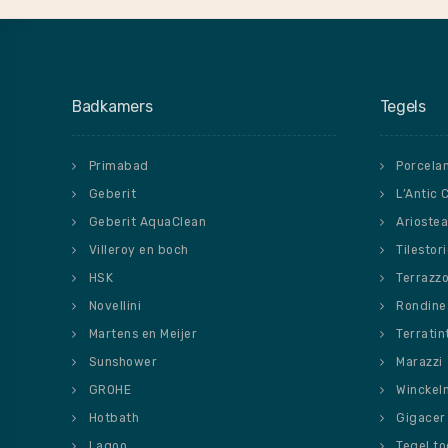
Badkamers
Tegels
Primabad
Porcela
Geberit
L’Antic 
Geberit AquaClean
Ariostea
Villeroy en boch
Tilestor
HSK
Terrazz
Novellini
Rondine
Martens en Meijer
Terratin
Sunshower
Marazzi
GROHE
Winckel
Hotbath
Gigacer
Lagoo
Tegel t