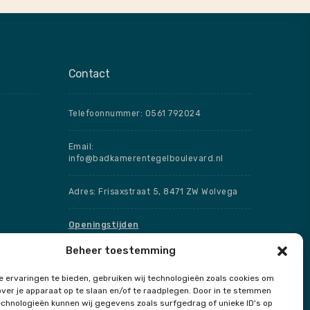
Contact
Telefoonnummer: 0561 792024
Email:
info@badkamerentegelboulevard.nl
Adres: Frisaxstraat 5, 8471 ZW Wolvega
Openingstijden
Beheer toestemming
Speciale openingstijden
 ervaringen te bieden, gebruiken wij technologieën zoals cookies om
over je apparaat op te slaan en/of te raadplegen. Door in te stemmen
chnologieën kunnen wij gegevens zoals surfgedrag of unieke ID's op