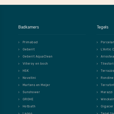
Badkamers
Tegels
Primabad
Porcela
Geberit
L’Antic 
Geberit AquaClean
Ariostea
Villeroy en boch
Tilestor
HSK
Terrazz
Novellini
Rondine
Martens en Meijer
Terratin
Sunshower
Marazzi
GROHE
Winckel
Hotbath
Gigacer
Lagoo
Tegel t