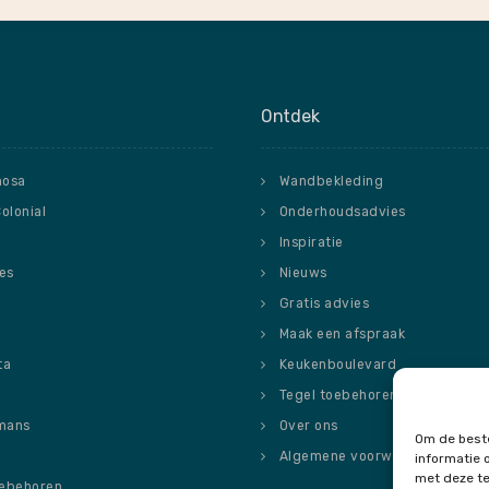
Ontdek
nosa
Wandbekleding
Colonial
Onderhoudsadvies
Inspiratie
ies
Nieuws
o
Gratis advies
Maak een afspraak
ta
Keukenboulevard
Tegel toebehoren
mans
Over ons
Om de beste
Algemene voorwaarden
informatie 
met deze te
oebehoren