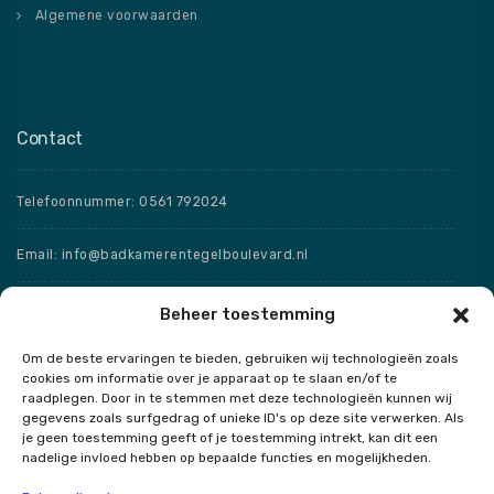
Algemene voorwaarden
Contact
Telefoonnummer: 0561 792024
Email: info@badkamerentegelboulevard.nl
Adres: Frisaxstraat 5, 8471 ZW Wolvega
Beheer toestemming
Om de beste ervaringen te bieden, gebruiken wij technologieën zoals
Openingstijden
cookies om informatie over je apparaat op te slaan en/of te
raadplegen. Door in te stemmen met deze technologieën kunnen wij
Speciale openingstijden
gegevens zoals surfgedrag of unieke ID's op deze site verwerken. Als
je geen toestemming geeft of je toestemming intrekt, kan dit een
nadelige invloed hebben op bepaalde functies en mogelijkheden.