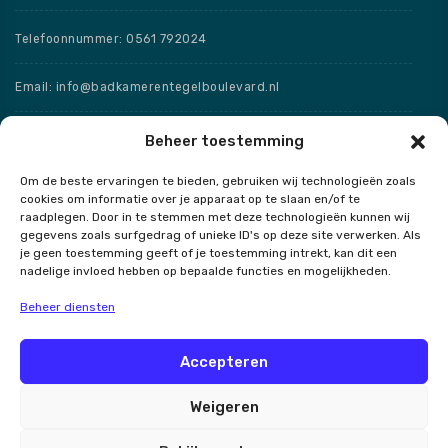
Telefoonnummer: 0561 792024
Email: info@badkamerentegelboulevard.nl
Adres: Frisaxstraat 5, 8471 ZW Wolvega
Beheer toestemming
Om de beste ervaringen te bieden, gebruiken wij technologieën zoals
Openingstijden
cookies om informatie over je apparaat op te slaan en/of te
raadplegen. Door in te stemmen met deze technologieën kunnen wij
Speciale openingstijden
gegevens zoals surfgedrag of unieke ID's op deze site verwerken. Als
je geen toestemming geeft of je toestemming intrekt, kan dit een
nadelige invloed hebben op bepaalde functies en mogelijkheden.
Beheer diensten
Contact
Accepteren
Weigeren
Badkamer en Tegel Boulevard