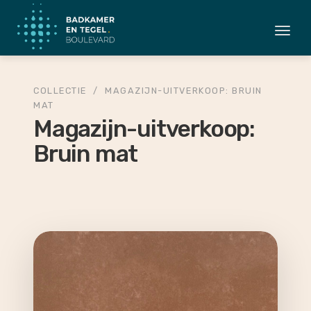
Togg
navi
COLLECTIE
/
MAGAZIJN-UITVERKOOP: BRUIN
MAT
Magazijn-uitverkoop:
Bruin mat