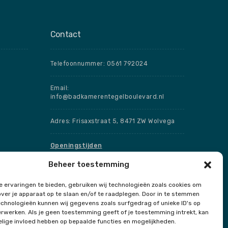
Contact
Telefoonnummer: 0561 792024
Email:
info@badkamerentegelboulevard.nl
Adres: Frisaxstraat 5, 8471 ZW Wolvega
Openingstijden
Beheer toestemming
Speciale openingstijden
 ervaringen te bieden, gebruiken wij technologieën zoals cookies om
over je apparaat op te slaan en/of te raadplegen. Door in te stemmen
chnologieën kunnen wij gegevens zoals surfgedrag of unieke ID's op
erwerken. Als je geen toestemming geeft of je toestemming intrekt, kan
Contact
elige invloed hebben op bepaalde functies en mogelijkheden.