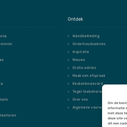
Ontdek
nosa
Wandbekleding
Colonial
Onderhoudsadvies
Inspiratie
ies
Nieuws
o
Gratis advies
Maak een afspraak
ta
Keukenboulevard
Tegel toebehoren
mans
Over ons
Om de beste
Algemene voorwaarden
informatie 
met deze te
oebehoren
deze site v
dit een nad