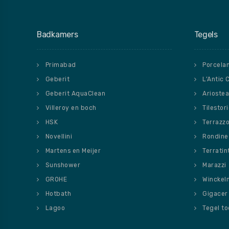
Badkamers
Tegels
Primabad
Porcela
Geberit
L’Antic 
Geberit AquaClean
Ariostea
Villeroy en boch
Tilestor
HSK
Terrazz
Novellini
Rondine
Martens en Meijer
Terratin
Sunshower
Marazzi
GROHE
Winckel
Hotbath
Gigacer
Lagoo
Tegel t