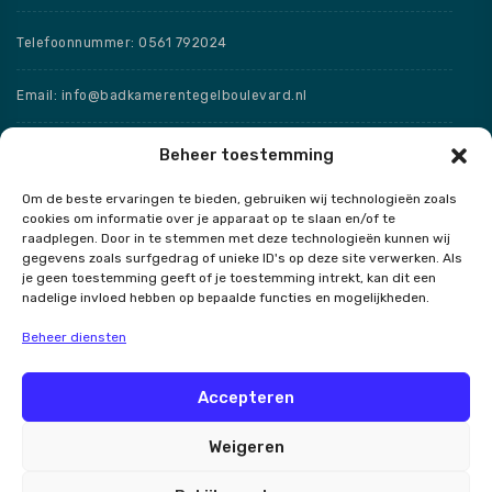
Telefoonnummer: 0561 792024
Email: info@badkamerentegelboulevard.nl
Adres: Frisaxstraat 5, 8471 ZW Wolvega
Beheer toestemming
Om de beste ervaringen te bieden, gebruiken wij technologieën zoals
Openingstijden
cookies om informatie over je apparaat op te slaan en/of te
raadplegen. Door in te stemmen met deze technologieën kunnen wij
Speciale openingstijden
gegevens zoals surfgedrag of unieke ID's op deze site verwerken. Als
je geen toestemming geeft of je toestemming intrekt, kan dit een
nadelige invloed hebben op bepaalde functies en mogelijkheden.
Beheer diensten
Contact
Accepteren
Weigeren
Badkamer en Tegel Boulevard