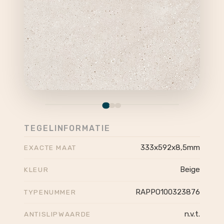
TEGELINFORMATIE
333x592x8,5mm
EXACTE MAAT
Beige
KLEUR
RAPPO100323876
TYPENUMMER
n.v.t.
ANTISLIPWAARDE