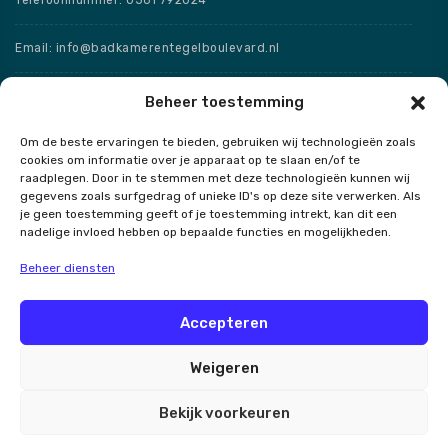
Email: info@badkamerentegelboulevard.nl
Adres: Frisaxstraat 5, 8471 ZW Wolvega
Beheer toestemming
Om de beste ervaringen te bieden, gebruiken wij technologieën zoals
Openingstijden
cookies om informatie over je apparaat op te slaan en/of te
raadplegen. Door in te stemmen met deze technologieën kunnen wij
Speciale openingstijden
gegevens zoals surfgedrag of unieke ID's op deze site verwerken. Als
je geen toestemming geeft of je toestemming intrekt, kan dit een
nadelige invloed hebben op bepaalde functies en mogelijkheden.
Beheer diensten
Contact
Accepteren
Weigeren
Badkamer en Tegel Boulevard
Bekijk voorkeuren
Alle rechten voorbehouden 2026.