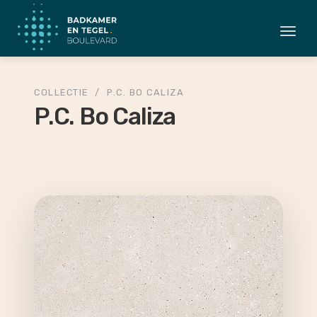
Togg
navi
COLLECTIE
/
P.C. BO CALIZA
P.C. Bo Caliza