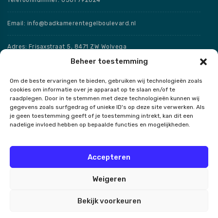
Email: info@badkamerentegelboulevard.nl
Adres: Frisaxstraat 5, 8471 ZW Wolvega
Beheer toestemming
Openingstijden
Om de beste ervaringen te bieden, gebruiken wij technologieën zoals
cookies om informatie over je apparaat op te slaan en/of te
Speciale openingstijden
raadplegen. Door in te stemmen met deze technologieën kunnen wij
gegevens zoals surfgedrag of unieke ID's op deze site verwerken. Als
je geen toestemming geeft of je toestemming intrekt, kan dit een
nadelige invloed hebben op bepaalde functies en mogelijkheden.
Contact
Accepteren
Weigeren
Badkamer en Tegel Boulevard
Bekijk voorkeuren
Alle rechten voorbehouden 2026.