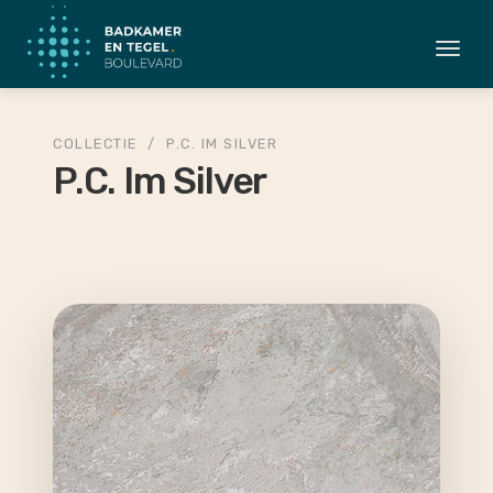
Togg
navi
COLLECTIE
/
P.C. IM SILVER
P.C. Im Silver