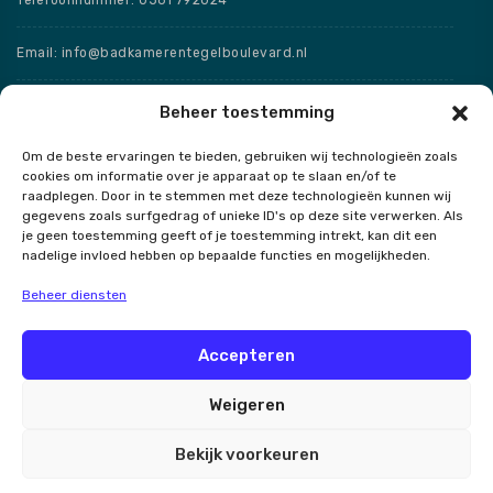
Email: info@badkamerentegelboulevard.nl
Adres: Frisaxstraat 5, 8471 ZW Wolvega
Beheer toestemming
Om de beste ervaringen te bieden, gebruiken wij technologieën zoals
Openingstijden
cookies om informatie over je apparaat op te slaan en/of te
raadplegen. Door in te stemmen met deze technologieën kunnen wij
Speciale openingstijden
gegevens zoals surfgedrag of unieke ID's op deze site verwerken. Als
je geen toestemming geeft of je toestemming intrekt, kan dit een
nadelige invloed hebben op bepaalde functies en mogelijkheden.
Beheer diensten
Contact
Accepteren
Weigeren
Badkamer en Tegel Boulevard
Bekijk voorkeuren
Alle rechten voorbehouden 2026.