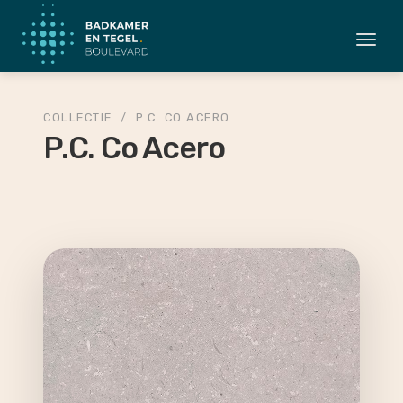
Togg
navi
COLLECTIE
/
P.C. CO ACERO
P.C. Co Acero