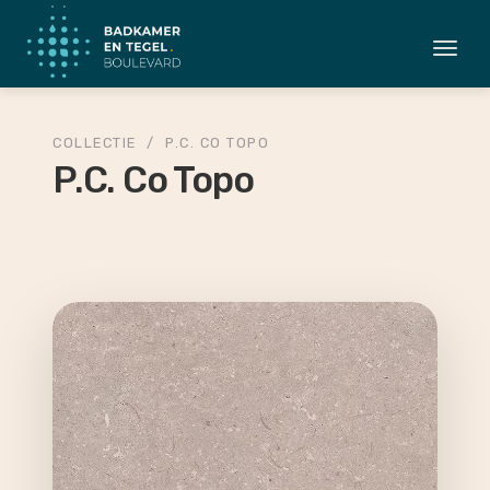
Togg
navi
COLLECTIE
/
P.C. CO TOPO
P.C. Co Topo