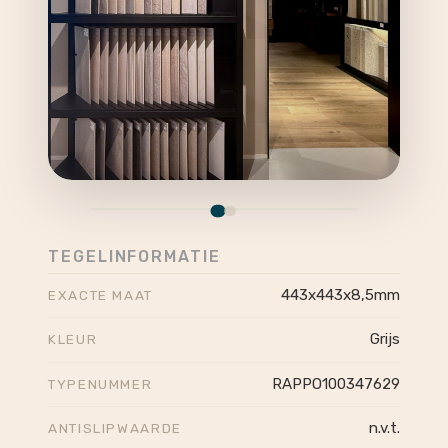
TEGELINFORMATIE
443x443x8,5mm
EXACTE MAAT
Grijs
KLEUR
RAPPO100347629
TYPENUMMER
n.v.t.
ANTISLIPWAARDE