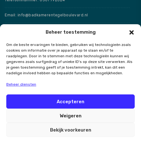
Email: info@badkamerentegelboulevard.nl
Adres: Frisaxstraat 5, 8471 ZW Wolvega
Beheer toestemming
Om de beste ervaringen te bieden, gebruiken wij technologieën zoals
Openingstijden
cookies om informatie over je apparaat op te slaan en/of te
raadplegen. Door in te stemmen met deze technologieën kunnen wij
Speciale openingstijden
gegevens zoals surfgedrag of unieke ID's op deze site verwerken. Als
je geen toestemming geeft of je toestemming intrekt, kan dit een
nadelige invloed hebben op bepaalde functies en mogelijkheden.
Beheer diensten
Contact
Accepteren
Weigeren
Badkamer en Tegel Boulevard
Bekijk voorkeuren
Alle rechten voorbehouden 2026.