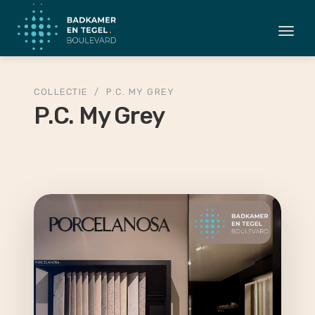
Togg
navi
COLLECTIE
/
P.C. MY GREY
P.C. My Grey