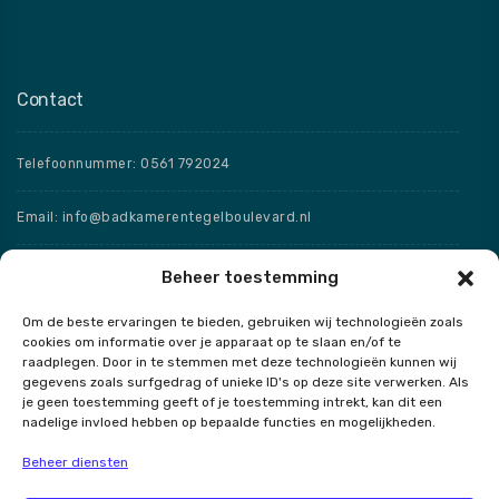
Contact
Telefoonnummer: 0561 792024
Email: info@badkamerentegelboulevard.nl
Adres: Frisaxstraat 5, 8471 ZW Wolvega
Beheer toestemming
Om de beste ervaringen te bieden, gebruiken wij technologieën zoals
Openingstijden
cookies om informatie over je apparaat op te slaan en/of te
raadplegen. Door in te stemmen met deze technologieën kunnen wij
Speciale openingstijden
gegevens zoals surfgedrag of unieke ID's op deze site verwerken. Als
je geen toestemming geeft of je toestemming intrekt, kan dit een
nadelige invloed hebben op bepaalde functies en mogelijkheden.
Beheer diensten
Contact