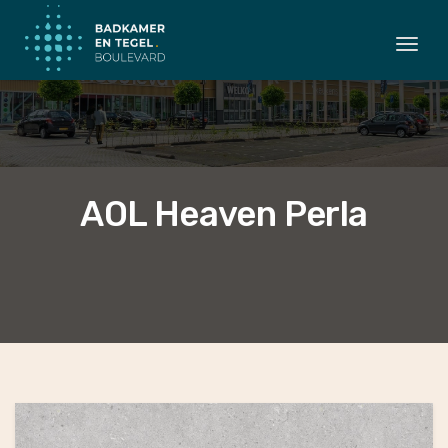
Togg
navi
AOL Heaven Perla