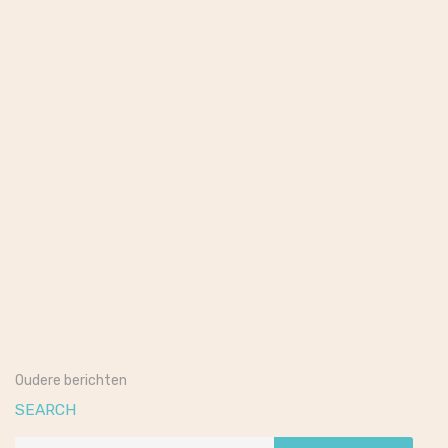
augustus 4, 2026
Nynke Hylkema
AOL Bosco
Naturale
Oudere berichten
SEARCH