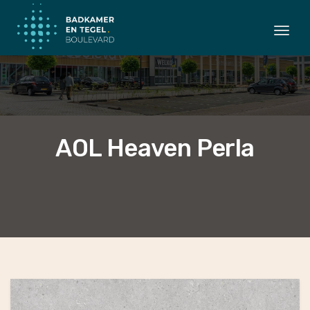
Togg
navi
AOL Heaven Perla