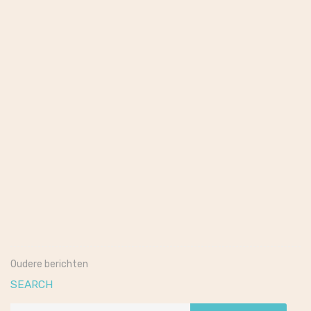
augustus 4, 2026
Nynke Hylkema
AOL Bosco
Naturale
Oudere berichten
SEARCH