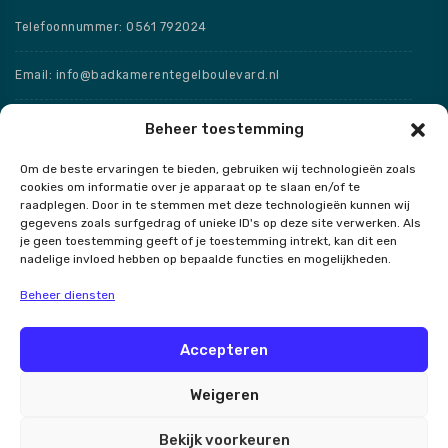
Telefoonnummer: 0561 792024
Email: info@badkamerentegelboulevard.nl
Adres: Frisaxstraat 5, 8471 ZW Wolvega
Beheer toestemming
Om de beste ervaringen te bieden, gebruiken wij technologieën zoals
Openingstijden
cookies om informatie over je apparaat op te slaan en/of te
raadplegen. Door in te stemmen met deze technologieën kunnen wij
Speciale openingstijden
gegevens zoals surfgedrag of unieke ID's op deze site verwerken. Als
je geen toestemming geeft of je toestemming intrekt, kan dit een
nadelige invloed hebben op bepaalde functies en mogelijkheden.
Beheer diensten
Contact
Accepteren
Weigeren
Badkamer en Tegel Boulevard
Bekijk voorkeuren
Alle rechten voorbehouden 2026.