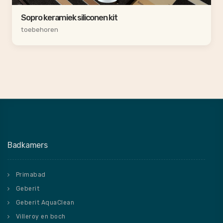
Sopro keramiek siliconen kit
toebehoren
Badkamers
Primabad
Geberit
Geberit AquaClean
Villeroy en boch