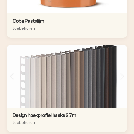
Coba Pastalijm
toebehoren
Design hoekprofiel haaks 2,7m¹
toebehoren