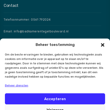
Contact
Telefoonnummer: 0561 792024
Email: info@badkamerentegelboulevard.nl
Adres: Frisaxstraat 5, 8471 ZW Wolvega
Beheer toestemming
Om de beste ervaringen te bieden, gebruiken wij technologieën zoals
Openingstijden
cookies om informatie over je apparaat op te slaan en/of te
raadplegen. Door in te stemmen met deze technologieën kunnen wij
Speciale openingstijden
gegevens zoals surfgedrag of unieke ID's op deze site verwerken. Als
je geen toestemming geeft of je toestemming intrekt, kan dit een
nadelige invloed hebben op bepaalde functies en mogelijkheden.
Beheer diensten
Contact
Accepteren
Weigeren