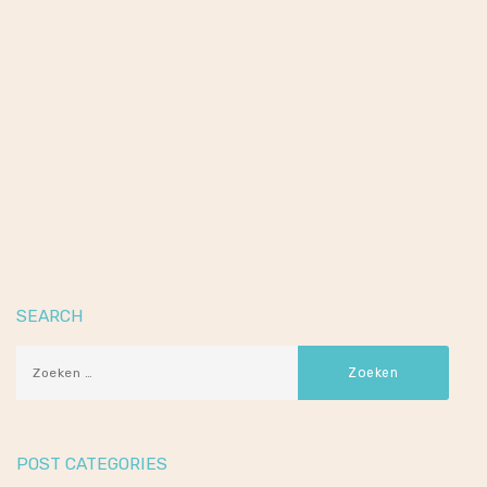
april 29, 2026
admin
Sopro DF10
designvoeg
emmer à 5kg
SEARCH
POST CATEGORIES