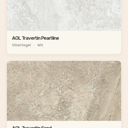
AOL Travertin Pearl line
Vloertegel
•
Wit
AOL Travertin Sand