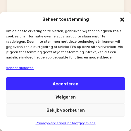
Beheer toestemming
Om de beste ervaringen te bieden, gebruiken wij technologieën zoals
cookies om informatie over je apparaat op te slaan en/of te
raadplegen. Door in te stemmen met deze technologieën kunnen wij
gegevens zoals surfgedrag of unieke ID's op deze site verwerken. Als
P.C. Im Silver
je geen toestemming geeft of je toestemming intrekt, kan dit een
nadelige invloed hebben op bepaalde functies en mogelijkheden.
Vloertegel
•
Grijs
Beheer diensten
Accepteren
Weigeren
Bekijk voorkeuren
Privacyverklaring
Contactgegevens