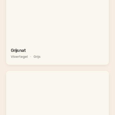
Grijs nat
Vloertegel
•
Grijs