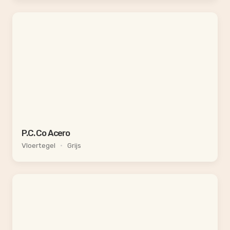
P.C. Co Acero
Vloertegel
•
Grijs